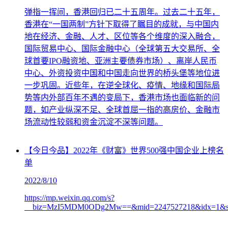
弹指一挥间，香港回归已二十五周年。过去二十五年，
香港在“一国两制”方针下取得了瞩目的成就，与中国内
地在经济、金融、人才、区位等各个维度的深入融合，
国际贸易中心、国际金融中心（全球第五大交易所、全
球首要IPO融资地、亚洲主要债券市场）、离岸人民币
中心、外资投资中国和中国走向世界的桥头堡等地位进
一步巩固。近些年，在逆全球化、疫情、地缘和国际局
势等内外部百年不遇的变局下，香港市场也面临新的问
题，如产业纵深不足、全球首屈一指的高房价、金融市
场流动性较弱和资金沉淀不深等问题。
【今日今品】2022年《财富》世界500强中国企业上榜名
单
2022/8/10
https://mp.weixin.qq.com/s?
__biz=MzI5MDM0ODg2Mw==&mid=2247527218&idx=1&sn=82