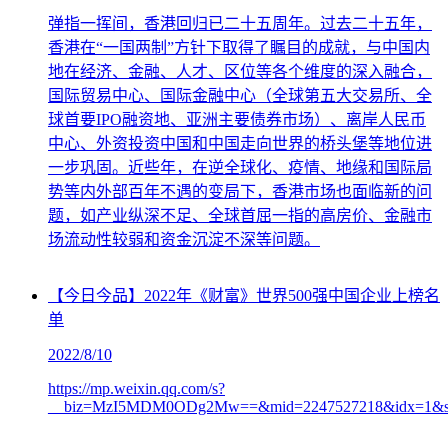
弹指一挥间，香港回归已二十五周年。过去二十五年，
香港在“一国两制”方针下取得了瞩目的成就，与中国内
地在经济、金融、人才、区位等各个维度的深入融合，
国际贸易中心、国际金融中心（全球第五大交易所、全
球首要IPO融资地、亚洲主要债券市场）、离岸人民币
中心、外资投资中国和中国走向世界的桥头堡等地位进
一步巩固。近些年，在逆全球化、疫情、地缘和国际局
势等内外部百年不遇的变局下，香港市场也面临新的问
题，如产业纵深不足、全球首屈一指的高房价、金融市
场流动性较弱和资金沉淀不深等问题。
【今日今品】2022年《财富》世界500强中国企业上榜名
单
2022/8/10
https://mp.weixin.qq.com/s?
__biz=MzI5MDM0ODg2Mw==&mid=2247527218&idx=1&sn=82