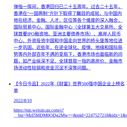
弹指一挥间，香港回归已二十五周年。过去二十五年，
香港在“一国两制”方针下取得了瞩目的成就，与中国内
地在经济、金融、人才、区位等各个维度的深入融合，
国际贸易中心、国际金融中心（全球第五大交易所、全
球首要IPO融资地、亚洲主要债券市场）、离岸人民币
中心、外资投资中国和中国走向世界的桥头堡等地位进
一步巩固。近些年，在逆全球化、疫情、地缘和国际局
势等内外部百年不遇的变局下，香港市场也面临新的问
题，如产业纵深不足、全球首屈一指的高房价、金融市
场流动性较弱和资金沉淀不深等问题。
【今日今品】2022年《财富》世界500强中国企业上榜名
单
2022/8/10
https://mp.weixin.qq.com/s?
__biz=MzI5MDM0ODg2Mw==&mid=2247527218&idx=1&sn=82